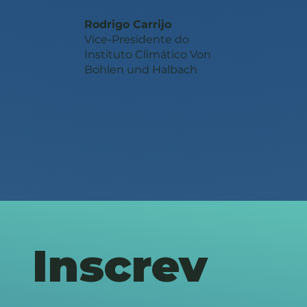
Rodrigo Carrijo
Vice-Presidente do
Instituto Climático Von
Bohlen und Halbach
Inscrev